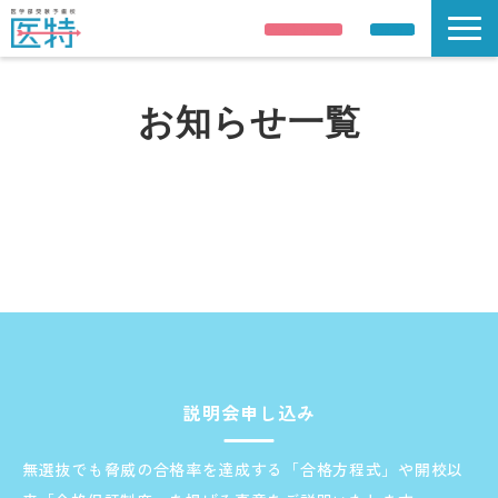
説明会申し込み
資料請求
説明会/公開講座
お知らせ一覧
解答速報
講師紹介
合格実績
医学部受験情報
コース案内
校舎 / 寮のご案内
説明会申し込み
無選抜でも脅威の合格率を達成する「合格方程式」や開校以