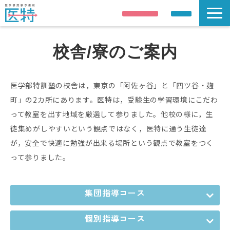
説明会申し込み
資料請求
説明会/公開講座
校舎/寮のご案内
解答速報
講師紹介
医学部特訓塾の校舎は，東京の「阿佐ヶ谷」と「四ツ谷・麹
合格実績
町」の2カ所にあります。医特は，受験生の学習環境にこだわ
医学部受験情報
って教室を出す地域を厳選して参りました。他校の様に，生
徒集めがしやすいという観点ではなく，医特に通う生徒達
コース案内
が，安全で快適に勉強が出来る場所という観点で教室をつく
校舎 / 寮のご案内
って参りました。
集団指導コース
個別指導コース