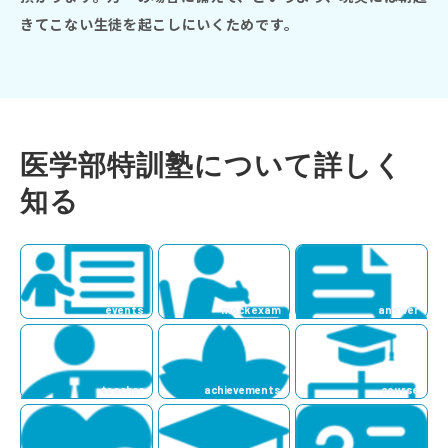
きてこない生徒を起こしにいくためです。
医学部特訓塾について詳しく
知る
events
mock exam
answer
説明会・イベント
模試・講座
teacher
achievements
course
解答速報