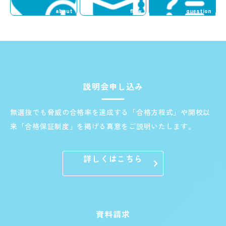
合格実績
コース案内
about
flow
question
入塾までの流れ
講師紹介
医学特訓塾とは
よくあるご質問
説明会申し込み
無選抜でも脅威の合格率を達成する「合格方程式」や開校以
来「合格保証制度」を掲げる真意をご説明いたします。
詳しくはこちら
資料請求