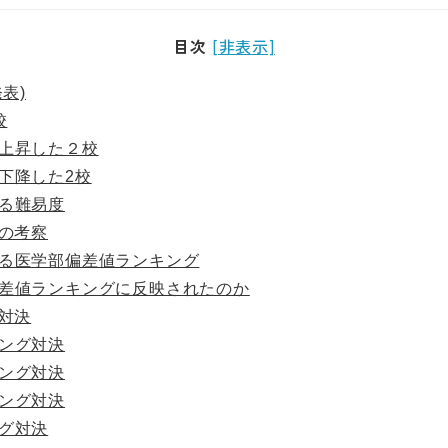
目次
[非表示]
表)
校
上昇した２校
下降した2校
る難易度
の考察
る医学部偏差値ランキング
差値ランキングに反映されたのか
対決
ング対決
ング対決
ング対決
グ対決