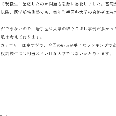
って現役生に配慮したのか問題も急激に易化しました。基礎
禍以降，医学部特訓塾でも，毎年岩手医科大学の合格者は急
導ができないので，岩手医科大学の取りこぼし事例が多かっ
に私は考えております。
のカテゴリーは高すぎで，今回の62.5が妥当なランキング
現役高校生には相当ねらい目な大学ではないかと考えます。