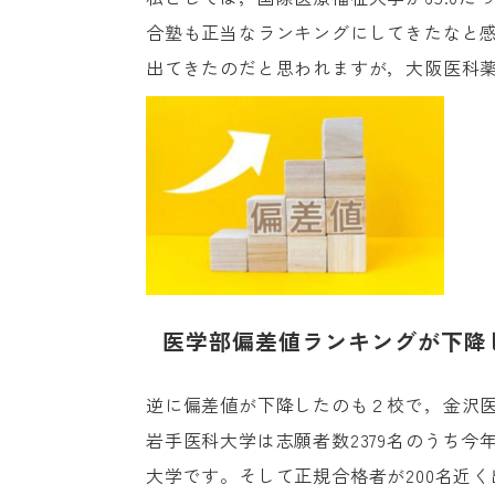
合塾も正当なランキングにしてきたなと感
出てきたのだと思われますが，大阪医科
医学部偏差値ランキングが下降
逆に偏差値が下降したのも２校で，金沢医科大
岩手医科大学は志願者数2379名のうち今
大学です。そして正規合格者が200名近