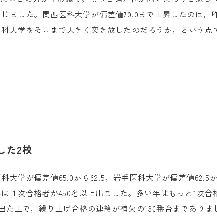
じました。関西医科大学が偏差値70.0まで上昇したのは，昨
薬科大学をそこまで大きく突き放したのだろうか，という点
した2校
学が偏差値65.0から62.5，岩手医科大学が偏差値62.5か
年は１次合格者が450名以上出ました。多い年はもっと1次
く出た上で，繰り上げ合格の連絡が補欠の130番台まであり