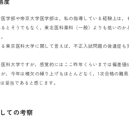
易度
学医学部や帝京大学医学部は，私の指導している経験上は，
れるとそうでもなく，東北医科薬科（一般）よりも低いのか
ん。
いる東京医科大学に関して言えば，不正入試問題の後遺症も
医科大学ですが，感覚的にはここ昨年くらいまでは偏差値60
たが，今年は補欠の繰り上げもほとんどなく，1次合格の難
のは妥当であると感じます。
しての考察