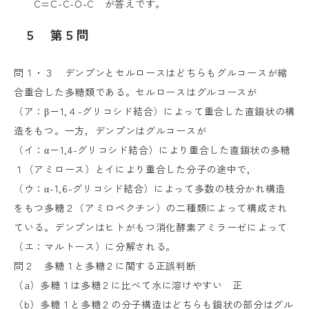
C=C-C-O-C
が答えです。
５　第５問
問１・３ デンプンとセルロースはどちらもグルコースが縮
合重合した多糖類である。セルロースはグルコースが
（ア：β－
1,
４
-
グリコシド結合）によって重合した直鎖状の構
造をもつ。一方，デンプンはグルコースが
（イ：α－
1,4-
グリコシド結合）により重合した直鎖状の多糖
１（アミロース）とイにより重合した分子の途中で，
（ウ：α
-1,6-
グリコシド結合）によって多数の枝分かれ構造
をもつ多糖２（アミロペクチン）の二種類によって構成され
ている。デンプンはヒトがもつ消化酵素アミラーゼによって
（エ：マルトース）に分解される。
問２ 多糖１と多糖２に関する正誤判断
（
a
）多糖１は多糖２に比べて水に溶けやすい 正
（
b
）多糖１と多糖２の分子構造はどちらも鎖状の部分はグル