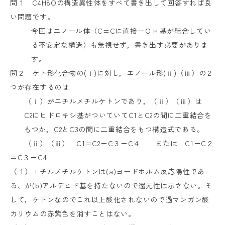
問１
C4H8O
の構造異性体をすべて書き出して回答すれば良
い問題です。
今回はエノール体（
C=C
に直接－ＯＨ基が結合してい
る不安定な構造）も無視せず，書き出す必要がありま
す。
問２ ケト形化合物の
(
ⅰ
)
に対し，エノール形
(
ⅱ
)
（ⅲ）の２
つが存在するのは
（ⅰ）がエチルメチルケトンであり，（ⅱ）（ⅲ）は
C2
にヒドロキシ基がついていて
C1
と
C2
の間に二重結合を
もつか，
C2
と
C3
の間に二重結合をもつ構造式である。
（ⅱ）（ⅲ）
C1=C2
－
C
３－
C
４ または
C1
－
C
２
＝
C
３－
C4
（１）エチルメチルケトンは
(a)
ヨードホルム反応陽性であ
る、が
(b)
アルデヒド基を持たないので還元性は示さない。そ
して，ケトンなのでこれ以上酸化されないので過マンガン酸
カリウムの赤紫色を消すことはない。