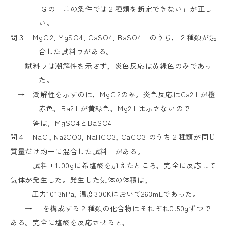
Ｇの「この条件では２種類を断定できない」が正し
い。
問３
MgCl2, MgSO4, CaSO4, BaSO4
のうち，２種類が混
合した試料ウがある。
試料ウは潮解性を示さず，炎色反応は黄緑色のみであっ
た。
→ 潮解性を示すのは，
MgCl2
のみ。炎色反応は
Ca2+
が橙
赤色，
Ba2+
が黄緑色，
Mg2+
は示さないので
答は，
MgSO4
と
BaSO4
問４
NaCl, Na2CO3, NaHCO3, CaCO3
のうち２種類が同じ
質量だけ均一に混合した試料エがある。
試料エ
1.00g
に希塩酸を加えたところ，完全に反応して
気体が発生した。発生した気体の体積は，
圧力
1013hPa,
温度
300K
において
263mL
であった。
→ エを構成する２種類の化合物はそれぞれ
0.50g
ずつで
ある。完全に塩酸を反応させると，