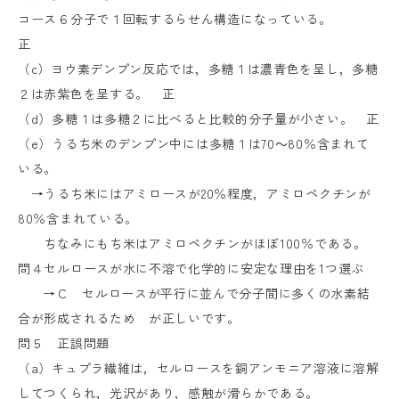
コース６分子で１回転するらせん構造になっている。
正
（
c
）ヨウ素デンプン反応では，多糖１は濃青色を呈し，多糖
２は赤紫色を呈する。 正
（
d
）多糖１は多糖２に比べると比較的分子量が小さい。 正
（
e
）うるち米のデンプン中には多糖１は
70
～
80
％含まれて
いる。
→うるち米にはアミロースが
20
％程度，アミロペクチンが
80
％含まれている。
ちなみにもち米はアミロペクチンがほぼ
100
％である。
問４セルロースが水に不溶で化学的に安定な理由を
1
つ選ぶ
→Ｃ セルロースが平行に並んで分子間に多くの水素結
合が形成されるため が正しいです。
問５ 正誤問題
（
a
）キュプラ繊維は，セルロースを銅アンモニア溶液に溶解
してつくられ，光沢があり，感触が滑らかである。