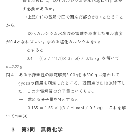
得るためには，塩化カルシウムを水
150g
に何ｇ溶か
す必要があるか。
→上記
(
１
)
の説明で□で囲んだ部分が
0.4
となること
から，
塩化カルシウム水溶液の電離を考慮したモル濃度
が
0.4
となればよい。求める塩化カルシウムを
x g
とすると
0.4 = {( x / 111.1)
×３
mol} / 0.15 kg
を解いて
x=2.22 g
問４ ある不揮発性の非電解質
3.00g
を水
500
ｇに溶かして
gyoza
ウ個展を測定したところ，凝固点は
0.185K
降下し
た。この非電解質の分子量はいくらか。
→ 求める分子量を
M
とすると
0.185 = 1.85
×
{(3 / M )mol / 0.5 kg}
これを解
いて
M
＝
60
３　第3問　無機化学