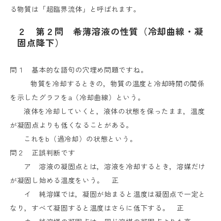
る物質は「超臨界流体」と呼ばれます。
２　第２問　希薄溶液の性質（冷却曲線・凝
固点降下）
問１ 基本的な語句の穴埋め問題ですね。
物質を冷却するときの，物質の温度と冷却時間の関係
を示したグラフを
a
（冷却曲線）という。
液体を冷却していくと，液体の状態を保ったまま，温度
が凝固点よりも低くなることがある。
これを
b
（過冷却）の状態という。
問２ 正誤判断です
ア 溶液の凝固点とは，溶液を冷却するとき，溶媒だけ
が凝固し始める温度をいう。 正
イ 純溶媒では，凝固が始まると温度は凝固点で一定と
なり，すべて凝固すると温度はさらに低下する。 正