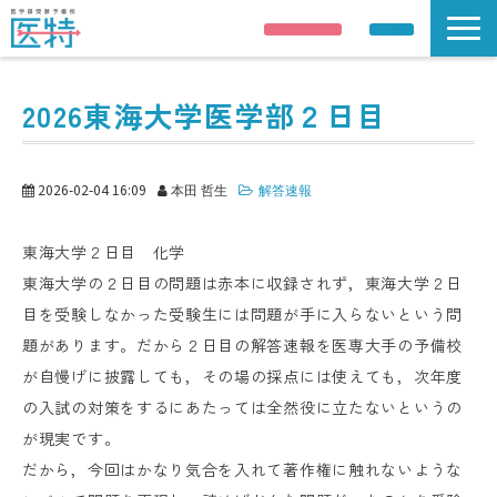
説明会申し込み
資料請求
説明会/公開講座
2026東海大学医学部２日目
解答速報
講師紹介
2026-02-04 16:09
本田 哲生
解答速報
合格実績
医学部受験情報
東海大学２日目 化学
コース案内
東海大学の２日目の問題は赤本に収録されず，東海大学２日
目を受験しなかった受験生には問題が手に入らないという問
校舎 / 寮のご案内
題があります。だから２日目の解答速報を医専大手の予備校
が自慢げに披露しても，その場の採点には使えても，次年度
の入試の対策をするにあたっては全然役に立たないというの
が現実です。
だから，今回はかなり気合を入れて著作権に触れないような