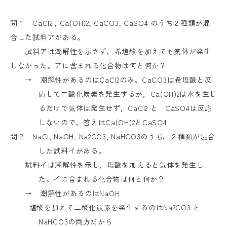
問１
CaCl2 , Ca(OH)2, CaCO3, CaSO4
のうち２種類が混
合した試料アがある。
試料アは潮解性を示さず，希塩酸を加えても気体が発生
しなかった。アに含まれる化合物は何と何か？
→ 潮解性があるのは
CaCl2
のみ。
CaCO3
は希塩酸と反
応して二酸化炭素を発生するが，
Ca(OH)2
は水を生じ
るだけで気体は発生せず，
CaCl2
と
CaSO4
は反応
しないので，答えは
Ca(OH)2
と
CaSO4
問２
NaCl, NaOH, Na2CO3, NaHCO3
のうち，２種類が混合
した試料イがある。
試料イは潮解性を示し，塩酸を加えると気体を発生し
た。イに含まれる化合物は何と何か？
→ 潮解性があるのは
NaOH
塩酸を加えて二酸化炭素を発生するのは
Na2CO3
と
NaHCO3
の両方だから