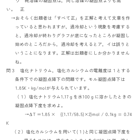
ウ 純溶媒の凝固点は，同じ溶媒の凝固点よりも高
い。 正
→おそらく出題者は「すべて正」を正解と考えて文章を作
っていると思われますが，過冷却という現象を考慮する
と，過冷却が終わりグラフが底になったところが凝固し
始めのところだから，過冷却を考えるとア，イは誤りと
いうことになります。正解は出題者にしか分かりません
ね。
問３ 塩化ナトリウム，塩化カルシウムの電離度は１とする
条件下での凝固点降下の問題です。モル凝固点降下は
1.85K
・
kg/mol
が与えられています。
（１）塩化ナトリウム
1.17
ｇを水
100
ｇに溶かしたときの
凝固点降下度を求めよ。
→ΔＴ＝
1.85
×
{(1.17/58.5)
×
2}mol / 0.1kg = 0.74
K
（２）塩化カルシウムを用いて
(
１
)
と同じ凝固点降下度を