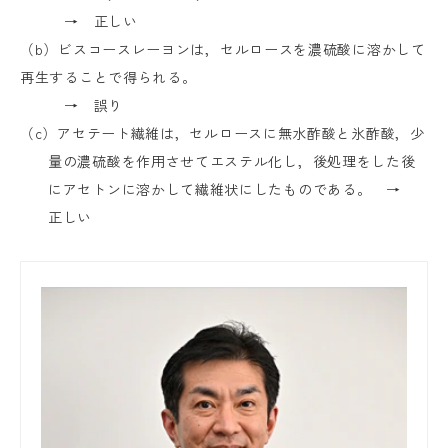
→ 正しい
（
b
）ビスコースレーヨンは，セルロースを濃硫酸に溶かして
再生することで得られる。
→ 誤り
（
c
）アセテート繊維は，セルロースに無水酢酸と氷酢酸，少
量の濃硫酸を作用させてエステル化し，後処理をした後
にアセトンに溶かして繊維状にしたものである。 →
正しい