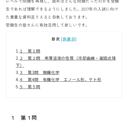
レベルで問題を再現し，読めばどんな問題だったのかを受験
生であれば理解できるようにしました。
2027
年の入試に向け
た貴重な資料足りえると自負しております。
受験生の皆さんに有効活用して欲しいです。
目次
[非表示]
1.
１ 第１問
2.
２ 第２問 希薄溶液の性質（冷却曲線・凝固点降
下）
3.
３ 第3問 無機化学
4.
４ 第4問 有機化学 エノール形、ケト形
5.
５ 第５問
１　第１問