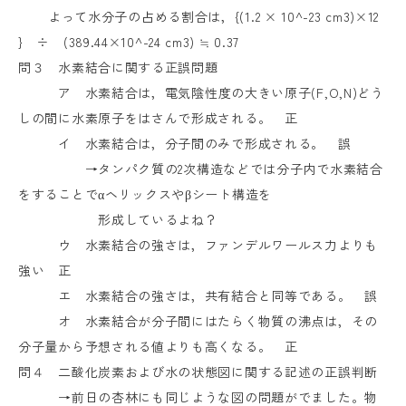
よって水分子の占める割合は，
{(1.2
×
10^-23 cm3)
×
12
}
÷
(389.44
×
10^-24 cm3)
≒
0.37
問３ 水素結合に関する正誤問題
ア 水素結合は，
電気陰性度の大きい原子
(F,O,N)
どう
しの間に水素原子をはさんで形成される。 正
イ 水素結合は，分子間のみで形成される。 誤
→タンパク質の
2
次構造などでは分子内で水素結合
をすることでαヘリックスやβシート構造を
形成しているよね？
ウ 水素結合の強さは，ファンデルワールス力よりも
強い 正
エ 水素結合の強さは，共有結合と同等である。 誤
オ 水素結合が分子間にはたらく物質の沸点は，その
分子量から予想される値よりも高くなる。 正
問４ 二酸化炭素および水の状態図に関する記述の正誤判断
→前日の杏林にも同じような図の問題がでました。物