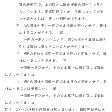
質の状態図で，水の図と二酸化炭素の図が２つ与え
られています。正誤問題ですが，指示に従ってグラ
フを読みとれば，正しい判断ができます。
ア
A
の固体を圧力一定のまま温度を変化させて，液体
にすることができる。 誤
→圧力一定ということで，図の
A
点から真横に線を
引けば液体に重ならないことが分かります。
イ 点
B
の気体を温度一定のまま圧力を変化させて，液
体にすることができる。 正
→温度一定だから，そのまま真上に線を引けば液体
にぶつかりますね
ウ 点
C
の固体を温度一定のまま圧力を変化させて，気
体にすることは出来ない。 誤
→温度一定だから，そのまま真下に線を引けば気体
にぶつかりますね
問５
X
や
Y
の状態を超臨界状態と言います。超臨界状態にあ