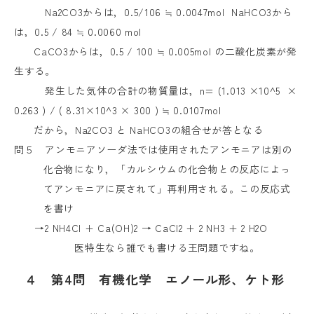
Na2CO3
からは，
0.5/106
≒
0.0047mol
NaHCO3
から
は，
0.5 / 84
≒
0.0060 mol
CaCO3
からは，
0.5 / 100
≒
0.005mol
の二酸化炭素が発
生する。
発生した気体の合計の物質量は，
n= (1.013
×
10^5
×
0.263 ) / ( 8.31
×
10^3
×
300 )
≒
0.0107mol
だから，
Na2CO3
と
NaHCO3
の組合せが答となる
問５ アンモニアソーダ法では使用されたアンモニアは別の
化合物になり，「カルシウムの化合物との反応によっ
てアンモニアに戻されて」再利用される。この反応式
を書け
→
2 NH4Cl + Ca(OH)2
→
CaCl2 + 2 NH3 + 2 H2O
医特生なら誰でも書ける王問題ですね。
４　第4問　有機化学　エノール形、ケト形