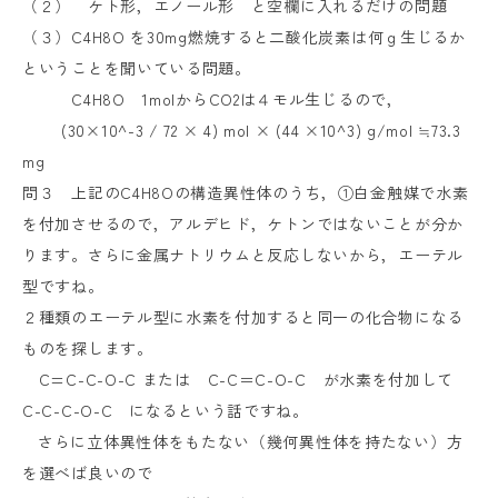
（２） ケト形，エノール形 と空欄に入れるだけの問題
（３）
C4H8O
を
30mg
燃焼すると二酸化炭素は何ｇ生じるか
ということを聞いている問題。
C4H8O
1mol
から
CO2
は４モル生じるので，
(30
×
10^-3 / 72
×
4) mol
×
(44
×
10^3) g/mol
≒
73.3
mg
問３ 上記の
C4H8O
の構造異性体のうち，①白金触媒で水素
を付加させるので，アルデヒド，ケトンではないことが分か
ります。さらに金属ナトリウムと反応しないから，エーテル
型ですね。
２種類のエーテル型に水素を付加すると同一の化合物になる
ものを探します。
C=C-C-O-C
または
C-C
＝
C-O-C
が水素を付加して
C-C-C-O-C
になるという話ですね。
さらに立体異性体をもたない（幾何異性体を持たない）方
を選べば良いので