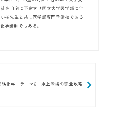
生徒を自宅に下宿させ国立大学医学部に合
年に小柏先生と共に医学部専門予備校である
る化学講師でもある。
受験化学 テーマ6 水上置換の完全攻略