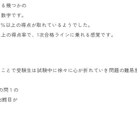
いる幾つかの
た数字です。
５０％以上の得点が取れているようでした。
上の得点率で、1次合格ラインに乗れる感覚です。
ることで受験生は試験中に徐々に心が折れていき問題の難易
問の問１の
出鱈目が
で