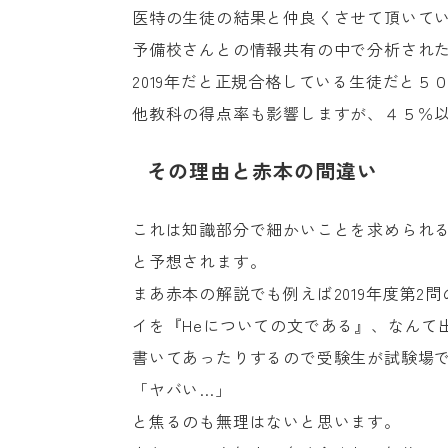
医特の生徒の結果と仲良くさせて頂いて
予備校さんとの情報共有の中で分析され
2019年だと正規合格している生徒だと
他教科の得点率も影響しますが、４５％以
その理由と赤本の間違い
これは知識部分で細かいことを求められ
と予想されます。
まあ赤本の解説でも例えば2019年度第2
イを『Heについての文である』、なんて
書いてあったりするので受験生が試験場
「ヤバい…」
と焦るのも無理はないと思います。