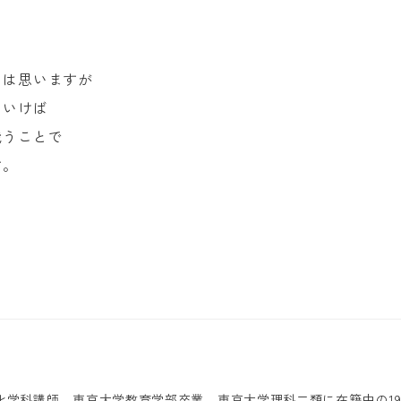
とは思いますが
ていけば
戦うことで
す。
化学科講師。東京大学教育学部卒業。東京大学理科二類に在籍中の19