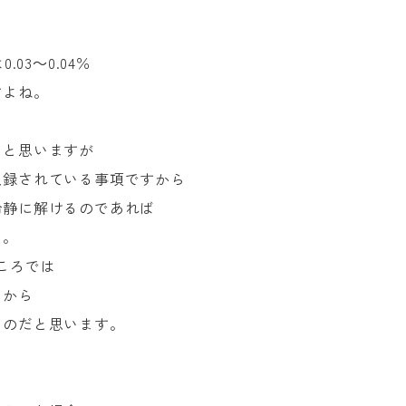
03～0.04％
すよね。
ら
くと思いますが
収録されている事項ですから
冷静に解けるのであれば
う。
ころでは
たから
なのだと思います。