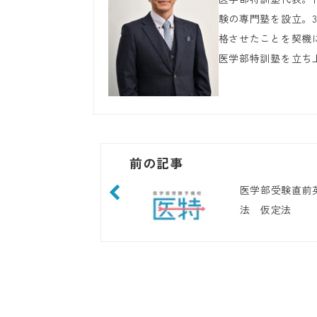
験の専門塾を設立。
格させたことを契機
医学部特訓塾を立ち
前の記事
医学部受験直前
法 仮定法