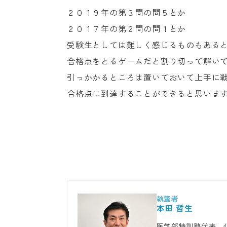
２０１９年の第３問の問５とか
２０１７年の第２問の問１とか
受験生としては難しく感じるものもある
合格点をとるゲームだと割り切って解い
引っかかるところは置いておいて上手に
合格点に到達することができると思いま
本田 哲生
医学部特訓塾代表。