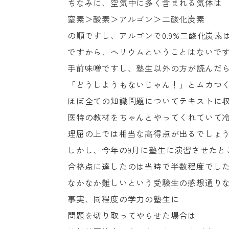
ちなみに、空気中に多く含まれる気体は
窒素＞酸素＞アルゴン＞二酸化炭素
の順ですし、アルゴンで0.9%二酸化炭素は0.
ですから、ヘリウムということはないで
手前味噌ですし、塾生以外の方が読んだ
「どうしようもないじゃん！」とムカつ
ほぼ全ての知識問題についてテキストに
医特の教材をちゃんとやってくれていて
理屈の上では相当な高得点が出るでしょ
しかし、今年の9月に塾生に演習させたと
合格点に達したのは当時で半数程度でし
なかなか難しいという受験生の感想通り
事実、同程度の学力の塾生に
問題を切り取ってやらせた場合は