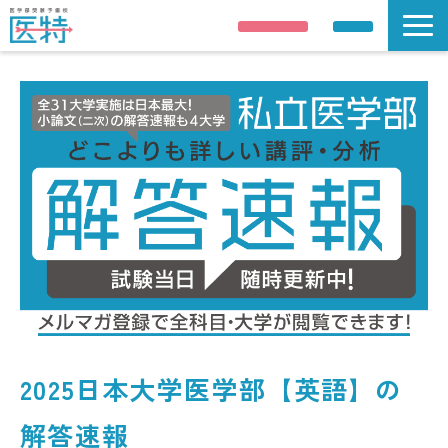
説明会申し込み
資料請求
説明会/公開講座
解答速報
講師紹介
合格実績
医学部受験情報
コース案内
校舎 / 寮のご案内
2025日本大学医学部【英語】の
解答速報