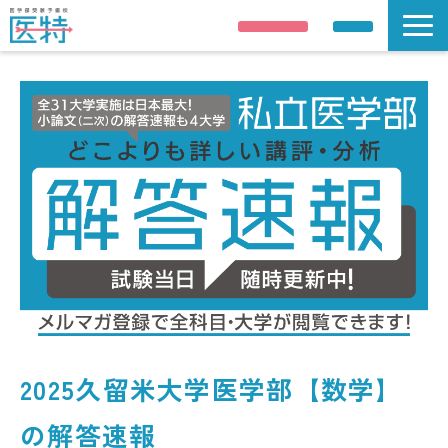
説明会申し込み
資料請求
説明会/公開講座
解答速報
講師紹介
合格実績
医学部受験情報
コース案内
校舎 / 寮のご案内
2025久留米大学医学部【数学】
の解答速報