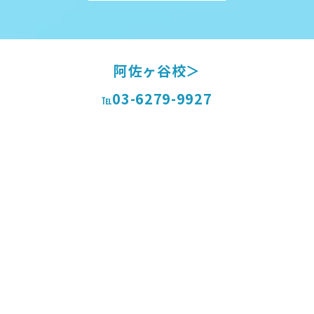
阿佐ヶ谷校＞
03-6279-9927
℡