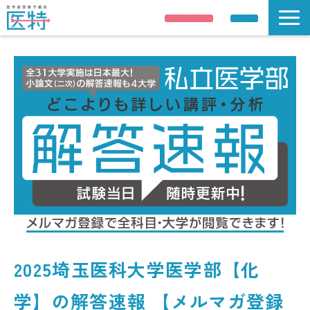
説明会申し込み
資料請求
説明会/公開講座
解答速報
講師紹介
合格実績
医学部受験情報
コース案内
校舎 / 寮のご案内
2025埼玉医科大学医学部【化
学】の解答速報 【メルマガ登録