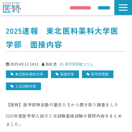
説明会申し込み
資料請求
説明会/公開講座
2025速報 東北医科薬科大学医
解答速報
学部 面接内容
講師紹介
合格実績
医学部受験情報
2025-02-11 14:11
池谷 悠
医学部受験コラム
コース案内
東北医科薬科大学
面接対策
医学部受験
校舎 / 寮のご案内
２次試験対策
【医特】医学部特訓塾の塾生たちから聞き取り調査をした
2025年度医学部入試の２次試験面接試験の質問内容をまとめ
ました。