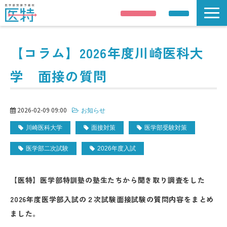
説明会申し込み
資料請求
説明会/公開講座
【コラム】2026年度川崎医科大
解答速報
学 面接の質問
講師紹介
合格実績
医学部受験情報
2026-02-09 09:00
お知らせ
コース案内
川崎医科大学
面接対策
医学部受験対策
校舎 / 寮のご案内
医学部二次試験
2026年度入試
【医特】医学部特訓塾の塾生たちから聞き取り調査をした
2026年度医学部入試の２次試験面接試験の質問内容をまとめ
ました。