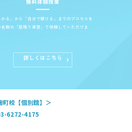
無料体験授業
わかる」から「自分で解ける」までのプロセスを
特名物の「居残り演習」で体験していただけま
。
詳しくはこちら
麹町校【個別館】＞
3-6272-4175