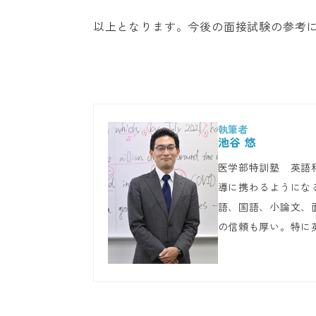
以上となります。今後の面接試験の参考
池谷 悠
医学部特訓塾　英語
導に携わるようにな
語、国語、小論文、
の信頼も厚い。特に