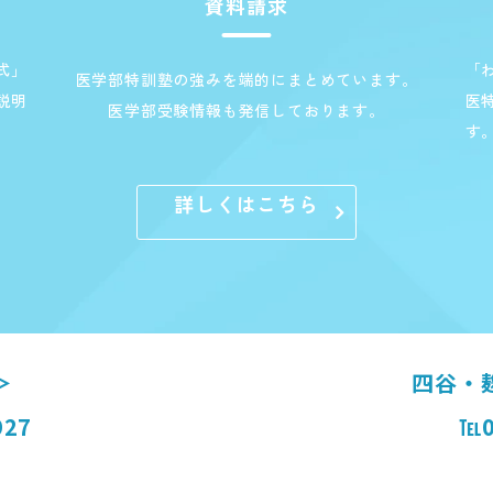
資料請求
式」
「
医学部特訓塾の強みを端的にまとめています。
説明
医
医学部受験情報も発信しております。
す
詳しくはこちら
＞
四谷・
927
℡0