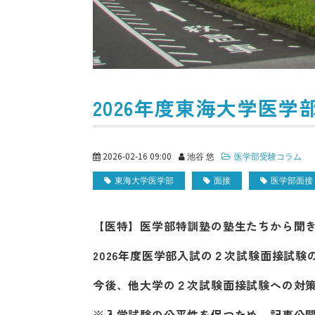
2026年度東海大学医学
2026-02-16 09:00
池谷 悠
医学部受験コラム
東海大学医学部
面接
医学部面接
【医特】医学部特訓塾の塾生たちから聞
2026年度医学部入試の２次試験面接試
今後、他大学の２次試験面接試験への対
※入学試験の公平性を保つため、記事公