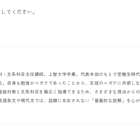
にしてください。
科・文系科目主任講師。上智大学卒業。代表本田のもとで受験生時
る。自身も勉強がニガテであったことから、生徒のニガテに共感し
面接対策と文系科目を幅広く指導できるため、さまざまな視点から
英語長文や現代文では、話題に左右されない「普遍的な読解」を心