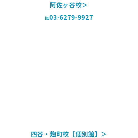
阿佐ヶ谷校＞
03-6279-9927
℡
四谷・麹町校【個別館】＞