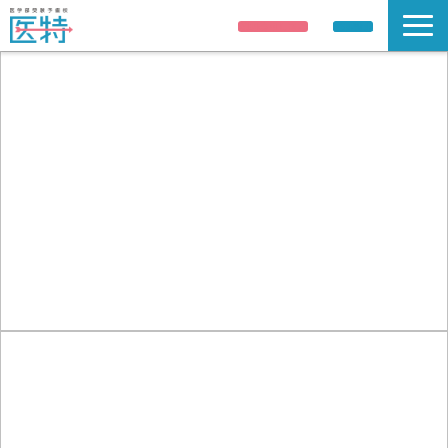
説明会申し込み
資料請求
説明会/公開講座
解答速報
講師紹介
合格実績
医学部受験情報
コース案内
校舎 / 寮のご案内