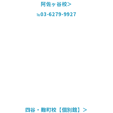
阿佐ヶ谷校＞
03-6279-9927
℡
四谷・麹町校【個別館】＞