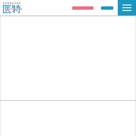
説明会申し込み
資料請求
説明会/公開講座
解答速報
講師紹介
合格実績
医学部受験情報
コース案内
校舎 / 寮のご案内