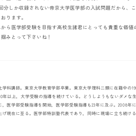
2回分しか収録されない帝京大学医学部の入試問題だから、
ております。
れから医学部受験を目指す高校生諸君にとっても貴重な価値
を掴みとって下さいね！
化学科講師。東京大学教育学部卒業。東京大学理科二類に在籍中の19
30年以上，大学受験の指導を続けている。どうしようもないダメな
に，医学部受験指導を開始，医学部受験指導も23年に及ぶ。2008
上げ現在に至る。医学部特訓塾代表であり，同時に現場に立ち続け