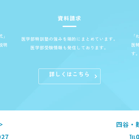
資料請求
式」
「
医学部特訓塾の強みを端的にまとめています。
説明
医
医学部受験情報も発信しております。
す
詳しくはこちら
＞
四谷・
927
℡0