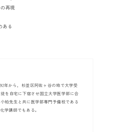
この再現
のある
92年から，杉並区阿佐ヶ谷の地で大学受
生徒を自宅に下宿させ国立大学医学部に合
年に小柏先生と共に医学部専門予備校である
る化学講師でもある。