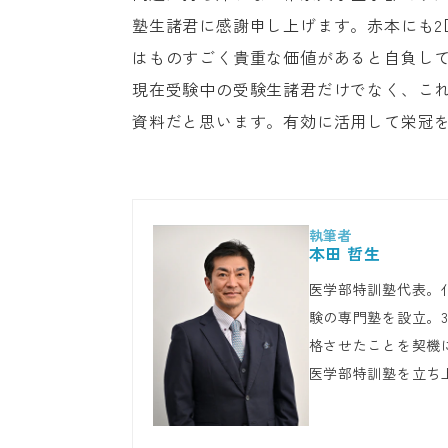
塾生諸君に感謝申し上げます。赤本にも
はものすごく貴重な価値があると自負し
現在受験中の受験生諸君だけでなく、こ
資料だと思います。有効に活用して栄冠
本田 哲生
医学部特訓塾代表。
験の専門塾を設立。
格させたことを契機
医学部特訓塾を立ち