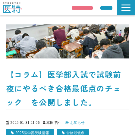
説明会申し込み
資料請求
説明会/公開講座
解答速報
講師紹介
合格実績
医学部受験情報
【コラム】医学部入試で試験前
コース案内
夜にやるべき合格最低点のチェ
校舎 / 寮のご案内
ック を公開しました。
2025-01-31 21:06
本田 哲生
お知らせ
2025医学部受験情報
合格最低点