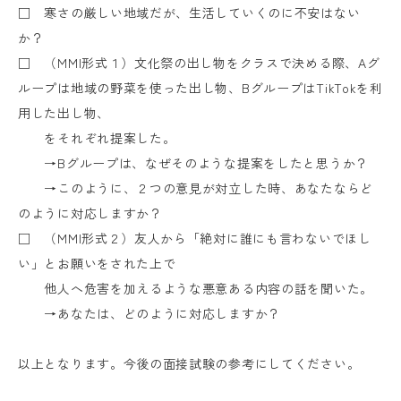
□ 寒さの厳しい地域だが、生活していくのに不安はない
か？
□ （MMI形式１）文化祭の出し物をクラスで決める際、Aグ
ループは地域の野菜を使った出し物、BグループはTikTokを利
用した出し物、
をそれぞれ提案した。
→Bグループは、なぜそのような提案をしたと思うか？
→このように、２つの意見が対立した時、あなたならど
のように対応しますか？
□ （MMI形式２）友人から「絶対に誰にも言わないでほし
い」とお願いをされた上で
他人へ危害を加えるような悪意ある内容の話を聞いた。
→あなたは、どのように対応しますか？
以上となります。今後の面接試験の参考にしてください。