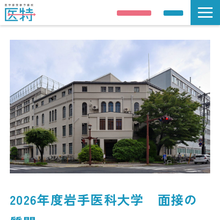
説明会申し込み
資料請求
説明会/公開講座
解答速報
講師紹介
合格実績
医学部受験情報
コース案内
校舎 / 寮のご案内
2026年度岩手医科大学 面接の