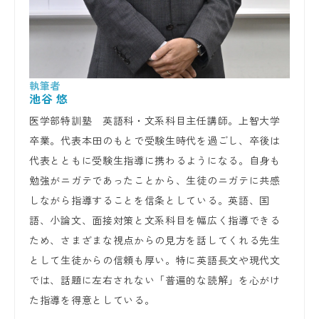
池谷 悠
医学部特訓塾　英語科・文系科目主任講師。上智大学
卒業。代表本田のもとで受験生時代を過ごし、卒後は
代表とともに受験生指導に携わるようになる。自身も
勉強がニガテであったことから、生徒のニガテに共感
しながら指導することを信条としている。英語、国
語、小論文、面接対策と文系科目を幅広く指導できる
ため、さまざまな視点からの見方を話してくれる先生
として生徒からの信頼も厚い。特に英語長文や現代文
では、話題に左右されない「普遍的な読解」を心がけ
た指導を得意としている。