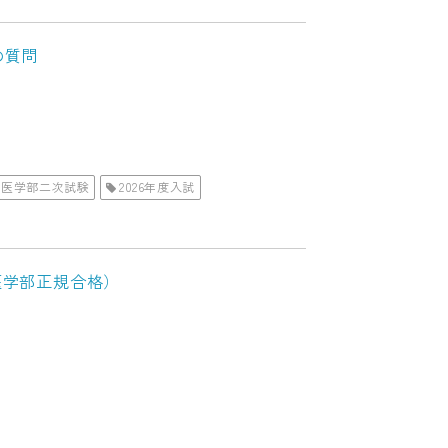
の質問
医学部二次試験
2026年度入試
医学部正規合格）