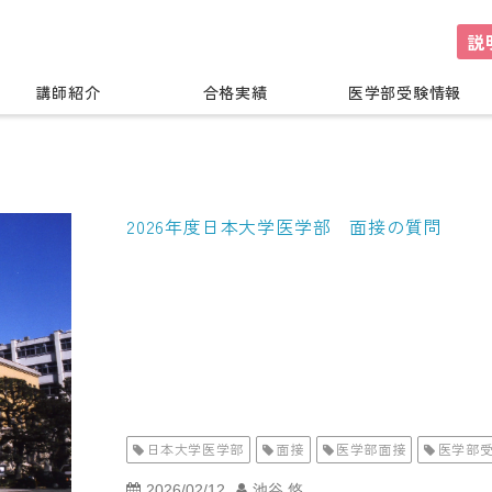
説
講師紹介
合格実績
医学部受験情報
2026年度日本大学医学部 面接の質問
日本大学医学部
面接
医学部面接
医学部
2026/02/12
池谷 悠