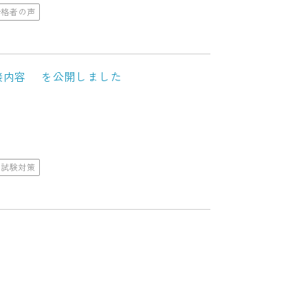
合格者の声
面接内容 を公開しました
次試験対策