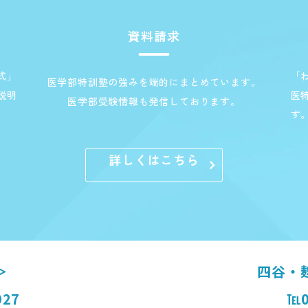
資料請求
式」
「
医学部特訓塾の強みを端的にまとめています。
説明
医
医学部受験情報も発信しております。
す
詳しくはこちら
＞
四谷・
927
℡0