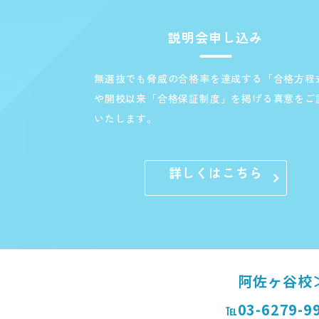
説明会申し込み
無選抜でも脅威の合格率を達成する「合格方程
や開校以来「合格保証制度」を掲げる真意をご
いたします。
詳しくはこちら
阿佐ヶ谷校
03-6279-9
℡