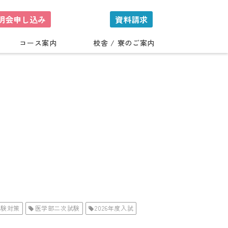
明会申し込み
資料請求
コース案内
校舎 / 寮のご案内
受験対策
医学部二次試験
2026年度入試